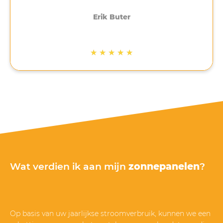
erg fijn. Na het aanbetalen is gelijk een afspraak
gemaakt om te installeren, 4-5 weken later.
Erik Buter
Uiteindelijk heeft dit 3 weken langer geduurd
omdat het op de eerst geplande datum stormde.
Ook het installeren is netjes en volgens afspraak
★
★
★
★
★
gedaan. Bij ons op een schuin bitumen dak, waar
veel bedrijven dan afhaken. Net na de installatie
ben ik nog gebeld met de vraag of alles na wens
is verlopen. Gezien de tijd waarin het lastig is om
op korte termijn panelen te bestellen en te laten
installeren met wachttijden van soms meer dan 6
maanden, zijn de 5 sterren dik verdiend door
Mega Solar.”
Wat verdien ik aan mijn
zonnepanelen
?
Op basis van uw jaarlijkse stroomverbruik, kunnen we een