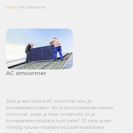
Home
>
AC omvormer
AC omvormer
Zoek je een nieuwe AC omvormer voor je
zonnepaneelsysteem. Wil je bijvoorbeeld een betere
omvormer, zodat je meer rendement uit je
zonnepaneleninstallatie kunt halen? Of wens je een
volledig nieuwe installatie inclusief kwalitatieve