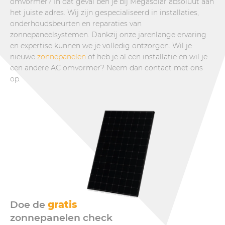
omvormer? In dat geval ben je bij Megasolar absoluut aan
het juiste adres. Wij zijn gespecialiseerd in installaties,
onderhoudsbeurten en reparaties van
zonnepaneelsystemen. Dankzij onze jarenlange ervaring
en expertise kunnen we je volledig ontzorgen. Wil je
nieuwe
zonnepanelen
of heb je al een installatie en wil je
een andere AC omvormer? Neem dan contact met ons
op.
Doe de
gratis
zonnepanelen check