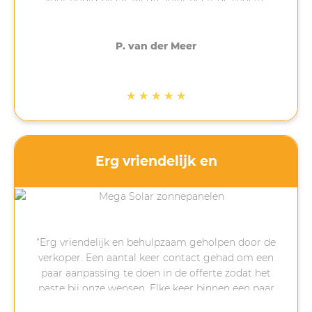
genomen (bedankt Anton!) om uit te zoeken wat
er nodig was. Hierdoor duurde de installatie
langer dan verwacht maar uiteindelijk vorige
P. van der Meer
week geplaatst. Als er dingen mis of anders gaan
dan gepland is dat vervelend maar is
communicatie belangrijk. Dat heeft Mega Solar
★
★
★
★
★
gedaan. Contact was altijd mogelijk en vragen
werden snel beantwoord. Ik ben goed op de
hoogte gehouden van het proces. Als nu ook de
zon nog gaat schijnen komt het helemaal goed!
Erg vriendelijk en
“Erg vriendelijk en behulpzaam geholpen door de
verkoper. Een aantal keer contact gehad om een
paar aanpassing te doen in de offerte zodat het
paste bij onze wensen. Elke keer binnen een paar
minuten reactie gekregen na een vraag van ons,