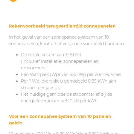
Rekenvoorbeeld terugverdientijd zonnepanelen
In het geval van een zonnepaneelsysteem van 10
zonnepanelen, kunt u het volgende voorbeeld hanteren:
De totale kosten van € 6.000
(inclusief installatie, zonnepanelen en
omvormers)
Een Wattpiek (Wp) van 430 Wp per zonnepaneel
Per 1 Wp levert dit u gemiddeld 0,85 kWh aan
stroom per jaar op
Het huidige gemiddelde stroomtarief bij de
energieleverancier is € 0,40 per kWh
Voor een zonnepaneelsysteem van 10 panelen
geldt:
10 panelen x 430 Wp x 0,85 kWh/Wp = 3.655 kWh aan