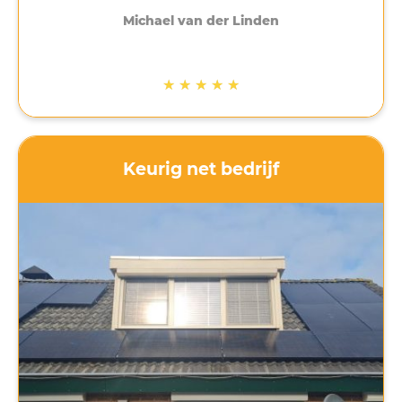
aanpassing keurig en netjes. Ruimte gemaakt
Michael van der Linden
door oude bel trafo weg te halen, waardoor geen
groep verwijderd hoefde te worden.
De mannen waren erg vriendelijk en behulpzaam.
★
★
★
★
★
Keurig net bedrijf