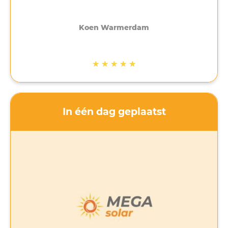
hardwerkende en communicatieve monteurs die
van alle markten thuis zijn en die alles snel en
keurig hebben afgewerkt. Alle afspraken volledig
Koen Warmerdam
nagekomen. Ontzorgd van begin tot einde. Zeer
tevreden. Mega Solar beveel ik zonder
voorbehoud aan, niet alleen voor het “standaard
★
★
★
★
★
dak” maar ook voor het complexere maatwerk en
de aanpassing van de elektrotechnische
installatie.
In één dag geplaatst