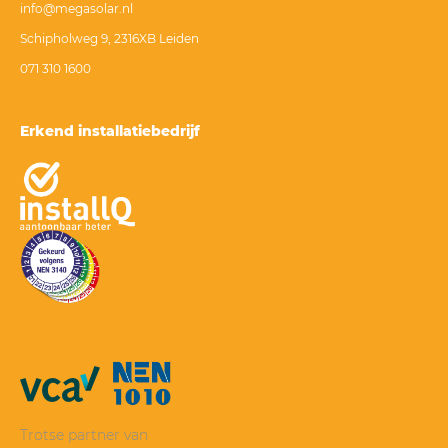
info@megasolar.nl
Schipholweg 9, 2316XB Leiden
071 310 1600
Erkend installatiebedrijf
Trotse partner van