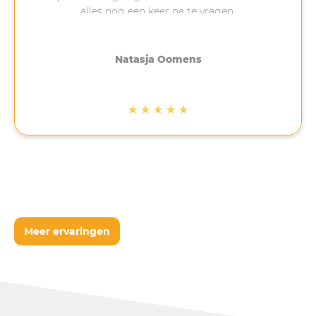
alles nog een keer na te vragen.
Erg tevreden laat de zon maar schijnen
Natasja Oomens
★
★
★
★
★
Meer ervaringen