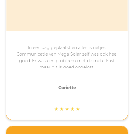
In één dag geplaatst en alles is netjes.
Communicatie van Mega Solar zelf was ook heel
goed. Er was een probleem met de meterkast
maar dit is goed opgelost.
De communicatie tussen Mega Solar en
Landelijke Energie Vergelijker (waar wij de
zonnepanelen aangevraagd hebben) ging niet
Coriette
soepel, eerdere afspraken bleken niet mogelijk.
Zo zouden de panelen vastgeschroefd worden in
het dak en zijn ze nu in plaats daarvan toch
★
★
★
★
★
verzwaard.