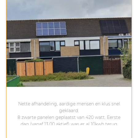
Nette afhandeling, aardige mensen en klus snel
geklaard.
8 zwarte panelen geplaatst van 420 watt. Eerste
dag (vanaf 13.00 aktief) was er al 10kwh terug
geleverd aan het net..
Vooraf netjes geïnformeerd. Meterkast