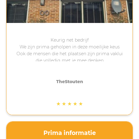
Keurig net bedrijf
We zijn prima geholpen in deze moeilijke keus
Ook de mensen die het plaatsen zijn prima vaklui
die volledig met je mee denken
TheStouten
★
★
★
★
★
Prima informatie