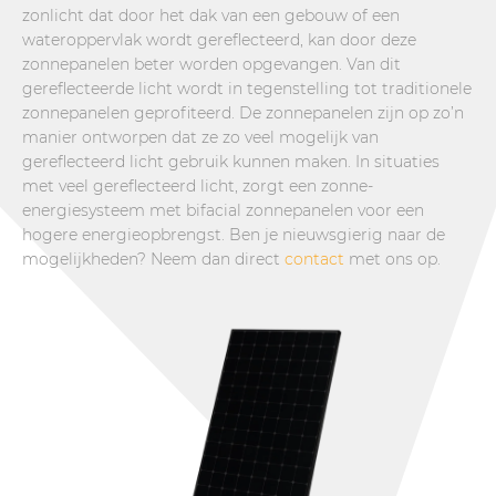
zonlicht dat door het dak van een gebouw of een
wateroppervlak wordt gereflecteerd, kan door deze
zonnepanelen beter worden opgevangen. Van dit
gereflecteerde licht wordt in tegenstelling tot traditionele
zonnepanelen geprofiteerd. De zonnepanelen zijn op zo’n
manier ontworpen dat ze zo veel mogelijk van
gereflecteerd licht gebruik kunnen maken. In situaties
met veel gereflecteerd licht, zorgt een zonne-
energiesysteem met bifacial zonnepanelen voor een
hogere energieopbrengst. Ben je nieuwsgierig naar de
mogelijkheden? Neem dan direct
contact
met ons op.