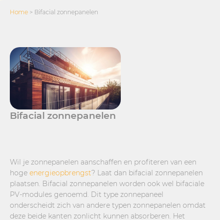
Home
>
Bifacial zonnepanelen
Bifacial zonnepanelen
Wil je zonnepanelen aanschaffen en profiteren van een
hoge
energieopbrengst
? Laat dan bifacial zonnepanelen
plaatsen. Bifacial zonnepanelen worden ook wel bifaciale
PV-modules genoemd. Dit type zonnepaneel
onderscheidt zich van andere typen zonnepanelen omdat
deze beide kanten zonlicht kunnen absorberen. Het