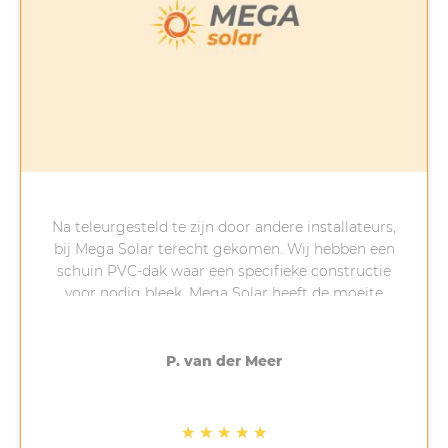
Na teleurgesteld te zijn door andere installateurs,
bij Mega Solar terecht gekomen. Wij hebben een
schuin PVC-dak waar een specifieke constructie
voor nodig bleek. Mega Solar heeft de moeite
genomen (bedankt Anton!) om uit te zoeken wat
er nodig was. Hierdoor duurde de installatie
langer dan verwacht maar uiteindelijk vorige
P. van der Meer
week geplaatst. Als er dingen mis of anders gaan
dan gepland is dat vervelend maar is
communicatie belangrijk. Dat heeft Mega Solar
★
★
★
★
★
gedaan. Contact was altijd mogelijk en vragen