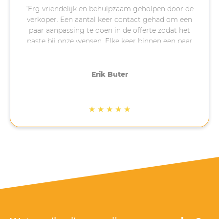
“Erg vriendelijk en behulpzaam geholpen door de
verkoper. Een aantal keer contact gehad om een
paar aanpassing te doen in de offerte zodat het
paste bij onze wensen. Elke keer binnen een paar
minuten reactie gekregen na een vraag van ons,
erg fijn. Na het aanbetalen is gelijk een afspraak
gemaakt om te installeren, 4-5 weken later.
Erik Buter
Uiteindelijk heeft dit 3 weken langer geduurd
omdat het op de eerst geplande datum stormde.
Ook het installeren is netjes en volgens afspraak
★
★
★
★
★
gedaan. Bij ons op een schuin bitumen dak, waar
veel bedrijven dan afhaken. Net na de installatie
ben ik nog gebeld met de vraag of alles na wens
is verlopen. Gezien de tijd waarin het lastig is om
op korte termijn panelen te bestellen en te laten
installeren met wachttijden van soms meer dan 6
maanden, zijn de 5 sterren dik verdiend door
Mega Solar.”