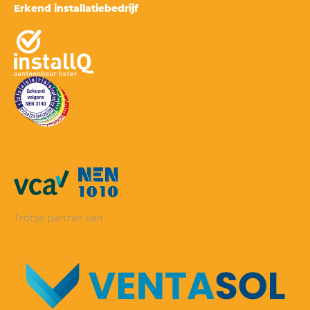
Erkend installatiebedrijf
Trotse partner van