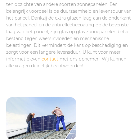
ten opzichte van andere soorten zonnepanelen. Een
belangrijk voordeel is de duurzaamheid en levensduur van
het paneel. Dankzij de extra glazen laag aan de onderkant
van het paneel en de antireflectiecoating op de bovenste
laag van het paneel, zijn glas op glas zonnepanelen beter
bestand tegen weersinvloeden en mechanische
belastingen. Dit vermindert de kans op beschadiging en
zorgt voor een langere levensduur. U kunt voor meer
informatie even
contact
met ons opnemen. Wij kunnen
alle vragen duidelijk beantwoorden!