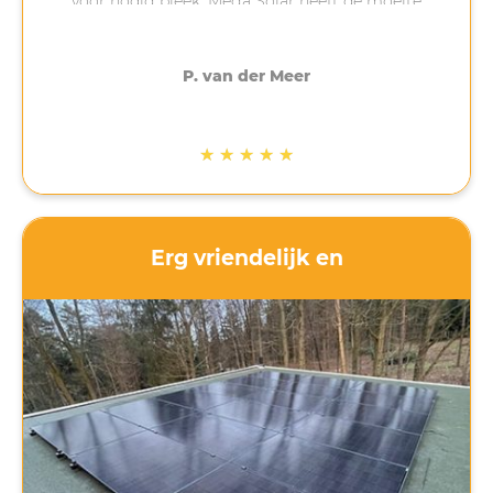
voor nodig bleek. Mega Solar heeft de moeite
genomen (bedankt Anton!) om uit te zoeken wat
er nodig was. Hierdoor duurde de installatie
langer dan verwacht maar uiteindelijk vorige
P. van der Meer
week geplaatst. Als er dingen mis of anders gaan
dan gepland is dat vervelend maar is
communicatie belangrijk. Dat heeft Mega Solar
★
★
★
★
★
gedaan. Contact was altijd mogelijk en vragen
werden snel beantwoord. Ik ben goed op de
hoogte gehouden van het proces. Als nu ook de
zon nog gaat schijnen komt het helemaal goed!
Erg vriendelijk en