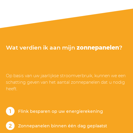
is verlopen. Gezien de tijd waarin het lastig is om
op korte termijn panelen te bestellen en te laten
installeren met wachttijden van soms meer dan 6
maanden, zijn de 5 sterren dik verdiend door
Mega Solar.”
Wat verdien ik aan mijn
zonnepanelen
?
Op basis van uw jaarlijkse stroomverbruik, kunnen we een
schatting geven van het aantal zonnepanelen dat u nodig
heeft.
Flink besparen op uw energierekening
Zonnepanelen binnen één dag geplaatst