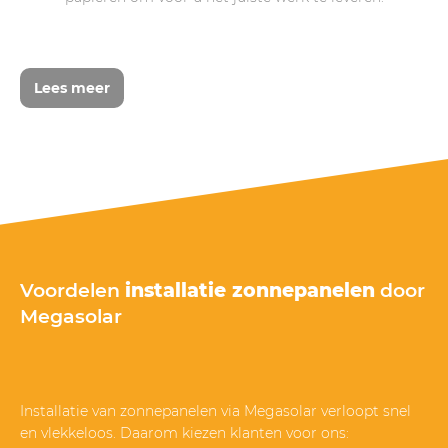
Lees meer
Voordelen
installatie zonnepanelen
door
Megasolar
Installatie van zonnepanelen via Megasolar verloopt snel
en vlekkeloos. Daarom kiezen klanten voor ons: