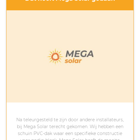
proces te makkelijk en te mooi voor woorden
was, maar alle beloftes zijn nagekomen.
Laat de zon nu maar schijnen!
Na teleurgesteld te zijn door andere installateurs,
bij Mega Solar terecht gekomen. Wij hebben een
schuin PVC-dak waar een specifieke constructie