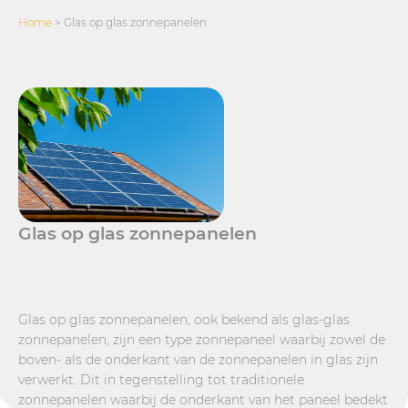
Home
>
Glas op glas zonnepanelen
Glas op glas zonnepanelen
Glas op glas zonnepanelen, ook bekend als glas-glas
zonnepanelen, zijn een type zonnepaneel waarbij zowel de
boven- als de onderkant van de zonnepanelen in glas zijn
verwerkt. Dit in tegenstelling tot traditionele
zonnepanelen waarbij de onderkant van het paneel bedekt