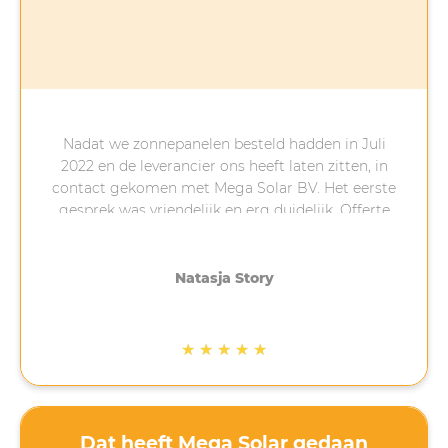
Nadat we zonnepanelen besteld hadden in Juli
2022 en de leverancier ons heeft laten zitten, in
contact gekomen met Mega Solar BV. Het eerste
gesprek was vriendelijk en erg duidelijk. Offerte
was zeer snel ontvangen. 4 weken later, terwijl
het sneeuwt stonden de 2 monteurs voor de deur
met de zonnepanelen. Hele vriendelijke mannen,
Natasja Story
die mee denken over de bekabeling en de
aanpassing in de meterkast. Hele harde werkers,
die zonder te klagen in de sneeuw en kou
★
★
★
★
★
gewoon doorgingen. Aan het einde van de dag
lagen de panelen op het dak en functioneerde
het naar behoren.
Ik was er erg huiverig voor, aangezien het hele
Dat heeft Mega Solar gedaan