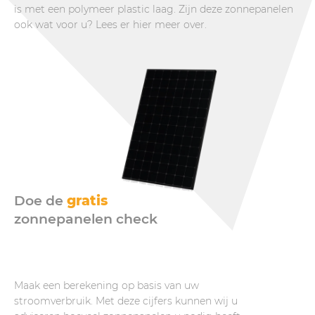
is met een polymeer plastic laag. Zijn deze zonnepanelen
ook wat voor u? Lees er hier meer over.
Doe de
gratis
zonnepanelen check
Maak een berekening op basis van uw
stroomverbruik. Met deze cijfers kunnen wij u