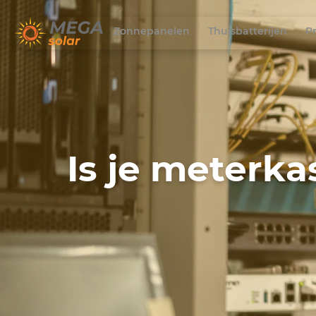
Zonnepanelen
Thuisbatterijen
P
Is je meterk