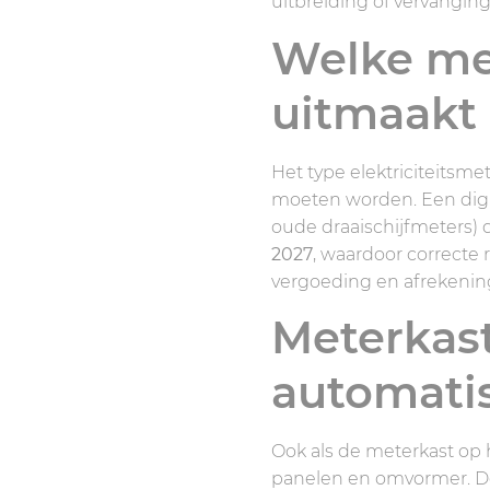
uitbreiding of vervanging
Welke me
uitmaakt
Het type elektriciteitsme
moeten worden. Een digit
oude draaischijfmeters) 
2027
, waardoor correcte 
vergoeding en afrekenin
Meterkast
automatis
Ook als de meterkast op h
panelen en omvormer. De 