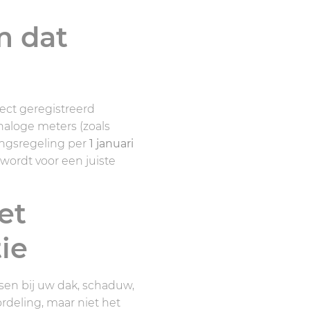
m dat
rect geregistreerd
naloge meters (zoals
ringsregeling per
1 januari
 wordt voor een juiste
et
ie
ssen bij uw dak, schaduw,
deling, maar niet het