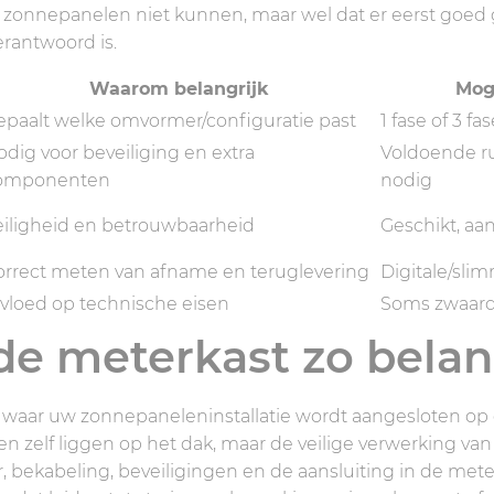
t zonnepanelen niet kunnen, maar wel dat er eerst go
erantwoord is.
Waarom belangrijk
Mog
epaalt welke omvormer/configuratie past
1 fase of 3 fa
dig voor beveiliging en extra
Voldoende ru
omponenten
nodig
eiligheid en betrouwbaarheid
Geschikt, aa
orrect meten van afname en teruglevering
Digitale/sl
nvloed op technische eisen
Soms zwaard
 meterkast zo belang
 waar uw zonnepaneleninstallatie wordt aangesloten op de
n zelf liggen op het dak, maar de veilige verwerking v
bekabeling, beveiligingen en de aansluiting in de meterk