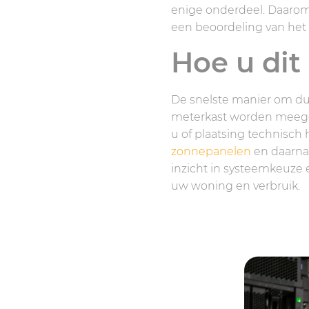
enige onderdeel. Daarom
een beoordeling van het
Hoe u dit
De snelste manier om dui
meterkast worden meegen
u of plaatsing technisch 
zonnepanelen
en daarna 
inzicht in systeemkeuze e
uw woning en verbruik.