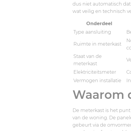
dus niet automatisch da
wat veilig en technisch v
Onderdeel
Type aansluiting
B
No
Ruimte in meterkast
c
Staat van de
V
meterkast
Elektriciteitsmeter
C
Vermogen installatie
I
Waarom de
De meterkast is het punt
van de woning. De panele
gebeurt via de omvormer, 