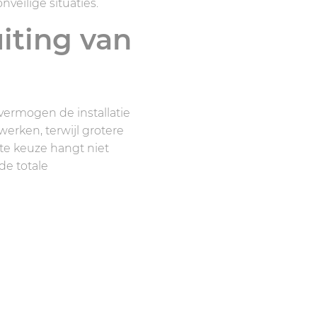
veilige situaties.
uiting van
vermogen de installatie
erken, terwijl grotere
te keuze hangt niet
de totale