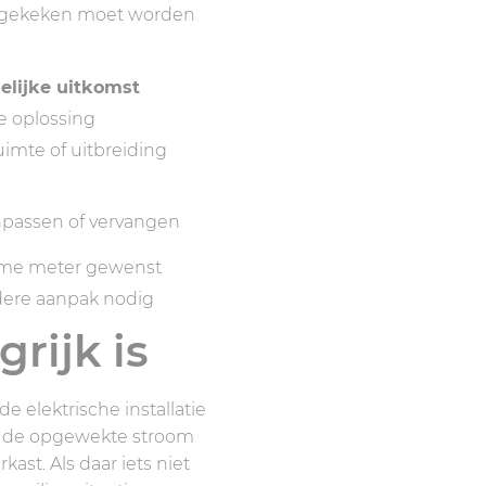
ed gekeken moet worden
elijke uitkomst
se oplossing
imte of uitbreiding
npassen of vervangen
imme meter gewenst
ere aanpak nodig
rijk is
 elektrische installatie
an de opgewekte stroom
ast. Als daar iets niet