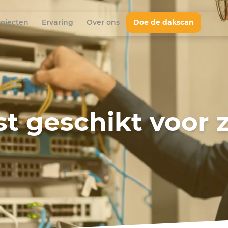
rojecten
Ervaring
Over ons
Doe de dakscan
ast geschikt voor