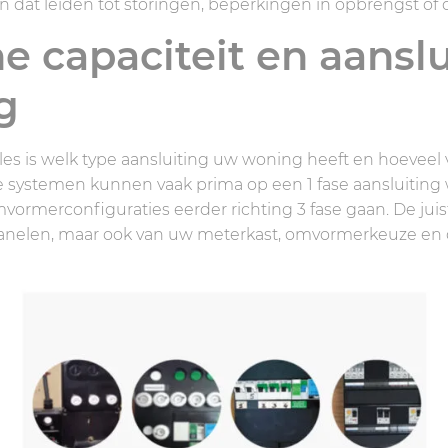
 dat leiden tot storingen, beperkingen in opbrengst of on
he capaciteit en aansl
g
les is welk type aansluiting uw woning heeft en hoeveel 
 systemen kunnen vaak prima op een 1 fase aansluiting w
ormerconfiguraties eerder richting 3 fase gaan. De juis
 panelen, maar ook van uw meterkast, omvormerkeuze en 