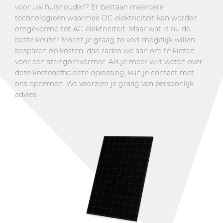
voor uw huishouden? Er bestaan meerdere
technologieën waarmee DC-elektriciteit kan worden
omgevormd tot AC-elektriciteit. Maar wat is nu de
beste keuze? Mocht je graag zo veel mogelijk willen
besparen op kosten, dan raden we aan om te kiezen
voor een stringomvormer. Als je meer wilt weten over
deze kostenefficiënte oplossing, kun je contact met
ons opnemen. We voorzien je graag van persoonlijk
advies.