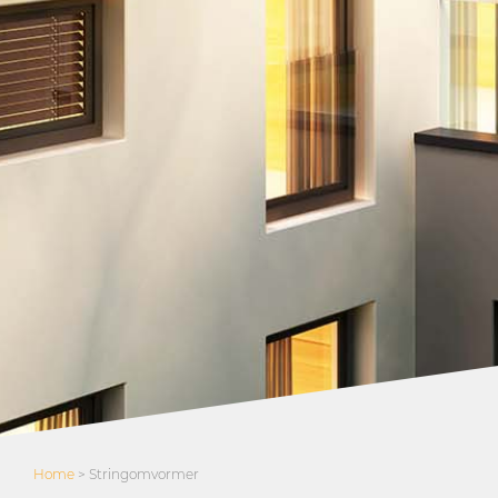
Home
>
Stringomvormer