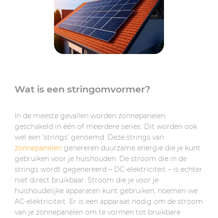
Wat is een stringomvormer?
In de meeste gevallen worden zonnepanelen
geschakeld in één of meerdere series. Dit worden ook
wel een ‘strings’ genoemd. Deze strings van
zonnepanelen
genereren duurzame energie die je kunt
gebruiken voor je huishouden. De stroom die in de
strings wordt gegenereerd – DC-elektriciteit – is echter
niet direct bruikbaar. Stroom die je voor je
huishoudelijke apparaten kunt gebruiken, noemen we
AC-elektriciteit. Er is een apparaat nodig om de stroom
van je zonnepanelen om te vormen tot bruikbare