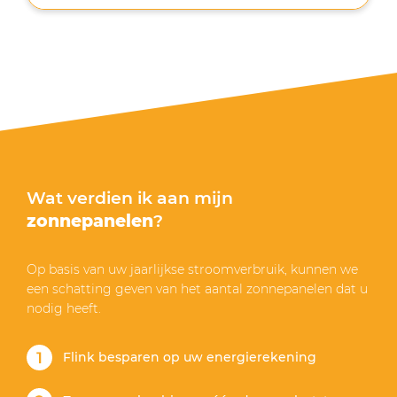
installeren, 4-5 weken later. Uiteindelijk heeft
dit 3 weken langer geduurd omdat het op de
eerst geplande datum stormde. Ook het
installeren is netjes en volgens afspraak
gedaan. Bij ons op een schuin bitumen dak,
waar veel bedrijven dan afhaken. Net na de
installatie ben ik nog gebeld met de vraag of
alles na wens is verlopen. Gezien de tijd waarin
het lastig is om op korte termijn panelen te
bestellen en te laten installeren met
Wat verdien ik aan mijn
wachttijden van soms meer dan 6 maanden,
zijn de 5 sterren dik verdiend door Mega
zonnepanelen
?
Solar.”
Op basis van uw jaarlijkse stroomverbruik, kunnen we
een schatting geven van het aantal zonnepanelen dat u
nodig heeft.
Flink besparen op uw energierekening