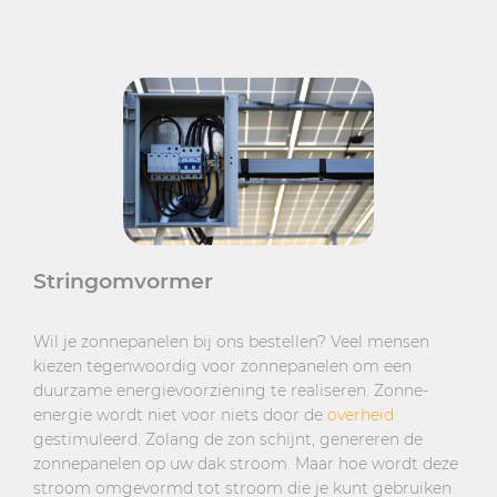
Stringomvormer
Wil je zonnepanelen bij ons bestellen? Veel mensen
kiezen tegenwoordig voor zonnepanelen om een
duurzame energievoorziening te realiseren. Zonne-
energie wordt niet voor niets door de
overheid
gestimuleerd. Zolang de zon schijnt, genereren de
zonnepanelen op uw dak stroom. Maar hoe wordt deze
stroom omgevormd tot stroom die je kunt gebruiken