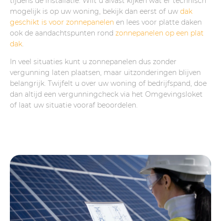
tijdens de installatie. Wilt u alvast kijken wat er technisch
mogelijk is op uw woning, bekijk dan eerst of uw
dak
geschikt is voor zonnepanelen
en lees voor platte daken
ook de aandachtspunten rond
zonnepanelen op een plat
dak
.
In veel situaties kunt u zonnepanelen dus zonder
vergunning laten plaatsen, maar uitzonderingen blijven
belangrijk. Twijfelt u over uw woning of bedrijfspand, doe
dan altijd een vergunningcheck via het Omgevingsloket
of laat uw situatie vooraf beoordelen.