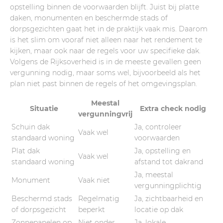
opstelling binnen de voorwaarden blijft. Juist bij platte
daken, monumenten en beschermde stads of
dorpsgezichten gaat het in de praktijk vaak mis. Daarom
is het slim om vooraf niet alleen naar het rendement te
kijken, maar ook naar de regels voor uw specifieke dak.
Volgens de Rijksoverheid is in de meeste gevallen geen
vergunning nodig, maar soms wel, bijvoorbeeld als het
plan niet past binnen de regels of het omgevingsplan.
Meestal
Situatie
Extra check nodig
vergunningvrij
Schuin dak
Ja, controleer
Vaak wel
standaard woning
voorwaarden
Plat dak
Ja, opstelling en
Vaak wel
standaard woning
afstand tot dakrand
Ja, meestal
Monument
Vaak niet
vergunningplichtig
Beschermd stads
Regelmatig
Ja, zichtbaarheid en
of dorpsgezicht
beperkt
locatie op dak
Zonnepanelen op
Niet onder
Ja, lokale