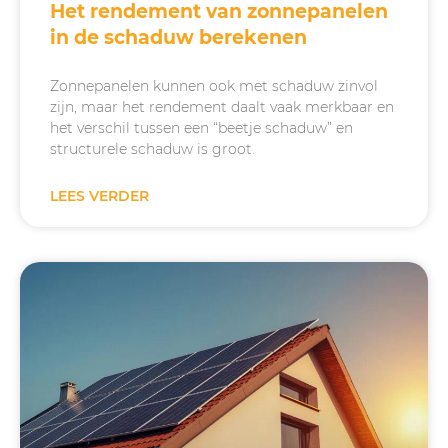
Het rendement van zonnepanelen
in de schaduw berekenen
Zonnepanelen kunnen ook met schaduw zinvol
zijn, maar het rendement daalt vaak merkbaar en
het verschil tussen een “beetje schaduw” en
structurele schaduw is groot.
LEES VERDER