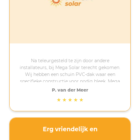
Na teleurgesteld te zijn door andere
installateurs, bij Mega Solar terecht gekomen.
Wij hebben een schuin PVC-dak waar een
specifieke constructie voor nodig bleek. Mega
Solar heeft de moeite genomen (bedankt
P. van der Meer
Anton!) om uit te zoeken wat er nodig was.
★
★
★
★
★
Hierdoor duurde de installatie langer dan
verwacht maar uiteindelijk vorige week
geplaatst. Als er dingen mis of anders gaan
dan gepland is dat vervelend maar is
Erg vriendelijk en
communicatie belangrijk. Dat heeft Mega
Solar gedaan. Contact was altijd mogelijk en