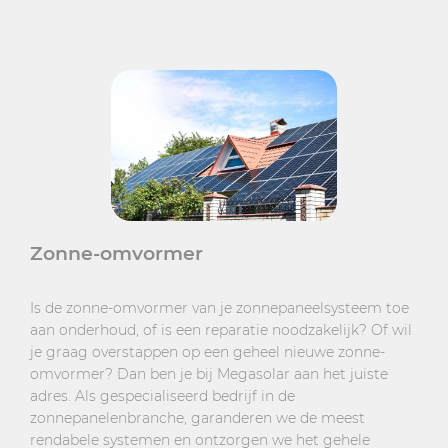
Zonne-omvormer
Is de zonne-omvormer van je zonnepaneelsysteem toe
aan onderhoud, of is een reparatie noodzakelijk? Of wil
je graag overstappen op een geheel nieuwe zonne-
omvormer? Dan ben je bij Megasolar aan het juiste
adres. Als gespecialiseerd bedrijf in de
zonnepanelenbranche, garanderen we de meest
rendabele systemen en ontzorgen we het gehele