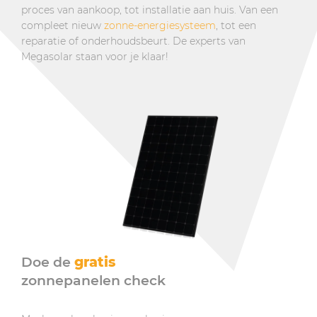
proces van aankoop, tot installatie aan huis. Van een
compleet nieuw
zonne-energiesysteem
, tot een
reparatie of onderhoudsbeurt. De experts van
Megasolar staan voor je klaar!
Doe de
gratis
zonnepanelen check