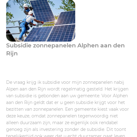
Subsidie zonnepanelen Alphen aan den
Rijn
De vraag krijg ik subsidie voor mijn zonnepanelen nabij
Alpen aan den Rijn wordt regelmatig gesteld. Het krijgen
van subsidie is gebonden aan uw gemeente. Voor Alphen
aan den Rijn geldt dat er u geen subsidie krijgt voor het
bezitten van zonnepanelen. Een gemeente kiest vaak voor
deze keuze, omdat zonnepanelen tegenwoordig niet
alleen duurzaam zijn, maar ze eigenlijk ook rendabel
genoeg zijn als investering zonder de subsidie. Dit toont
tegelijkertijd ook weer dat u echt duurzamer gaat leven