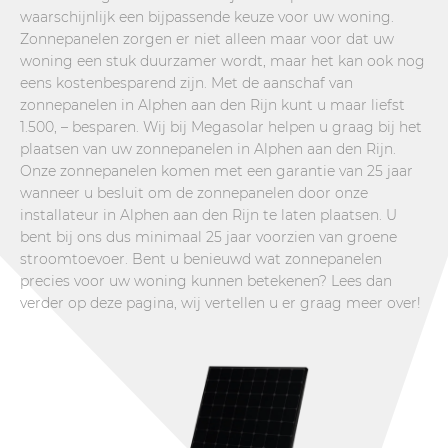
waarschijnlijk een bijpassende keuze voor uw woning.
Zonnepanelen zorgen er niet alleen maar voor dat uw
woning een stuk duurzamer wordt, maar het kan ook nog
eens kostenbesparend zijn. Met de aanschaf van
zonnepanelen in Alphen aan den Rijn kunt u maar liefst
1.500, – besparen. Wij bij Megasolar helpen u graag bij het
plaatsen van uw zonnepanelen in Alphen aan den Rijn.
Onze zonnepanelen komen met een garantie van 25 jaar
wanneer u besluit om de zonnepanelen door onze
installateur in Alphen aan den Rijn te laten plaatsen. U
bent bij ons dus minimaal 25 jaar voorzien van groene
stroomtoevoer. Bent u benieuwd wat zonnepanelen
precies voor uw woning kunnen betekenen? Lees dan
verder op deze pagina, wij vertellen u er graag meer over!