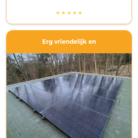
dan gepland is dat vervelend maar is
communicatie belangrijk. Dat heeft Mega Solar
★
★
★
★
★
gedaan. Contact was altijd mogelijk en vragen
werden snel beantwoord. Ik ben goed op de
hoogte gehouden van het proces. Als nu ook de
zon nog gaat schijnen komt het helemaal goed!
Erg vriendelijk en