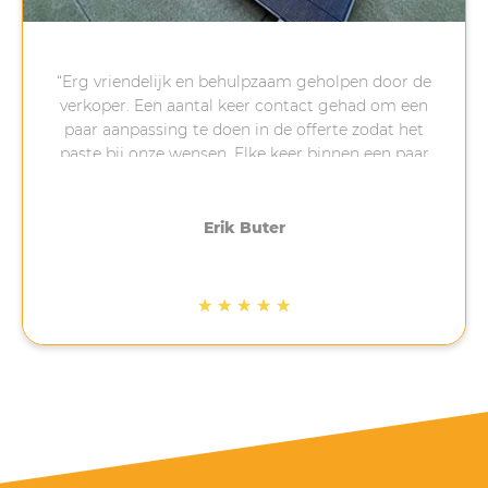
“Erg vriendelijk en behulpzaam geholpen door de
verkoper. Een aantal keer contact gehad om een
paar aanpassing te doen in de offerte zodat het
paste bij onze wensen. Elke keer binnen een paar
minuten reactie gekregen na een vraag van ons,
erg fijn. Na het aanbetalen is gelijk een afspraak
gemaakt om te installeren, 4-5 weken later.
Erik Buter
Uiteindelijk heeft dit 3 weken langer geduurd
omdat het op de eerst geplande datum stormde.
Ook het installeren is netjes en volgens afspraak
★
★
★
★
★
gedaan. Bij ons op een schuin bitumen dak, waar
veel bedrijven dan afhaken. Net na de installatie
ben ik nog gebeld met de vraag of alles na wens
is verlopen. Gezien de tijd waarin het lastig is om
op korte termijn panelen te bestellen en te laten
installeren met wachttijden van soms meer dan 6
maanden, zijn de 5 sterren dik verdiend door