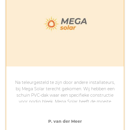
Na teleurgesteld te zijn door andere installateurs,
bij Mega Solar terecht gekomen. Wij hebben een
schuin PVC-dak waar een specifieke constructie
voor nodig bleek. Mega Solar heeft de moeite
genomen (bedankt Anton!) om uit te zoeken wat
er nodig was. Hierdoor duurde de installatie
langer dan verwacht maar uiteindelijk vorige
P. van der Meer
week geplaatst. Als er dingen mis of anders gaan