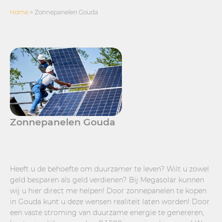
Home
>
Zonnepanelen Gouda
Zonnepanelen Gouda
Heeft u de behoefte om duurzamer te leven? Wilt u zowel
geld besparen als geld verdienen? Bij Megasolar kunnen
wij u hier direct me helpen! Door zonnepanelen te kopen
in Gouda kunt u deze wensen realiteit laten worden! Door
een vaste stroming van duurzame energie te genereren,