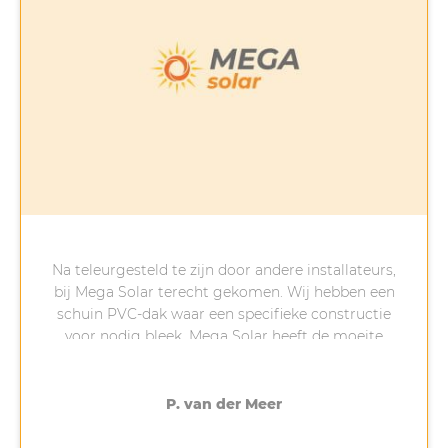
Na teleurgesteld te zijn door andere installateurs,
bij Mega Solar terecht gekomen. Wij hebben een
schuin PVC-dak waar een specifieke constructie
voor nodig bleek. Mega Solar heeft de moeite
genomen (bedankt Anton!) om uit te zoeken wat
er nodig was. Hierdoor duurde de installatie
langer dan verwacht maar uiteindelijk vorige
P. van der Meer
week geplaatst. Als er dingen mis of anders gaan
dan gepland is dat vervelend maar is