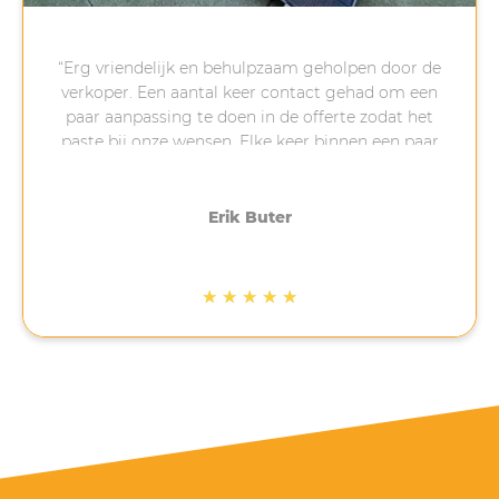
“Erg vriendelijk en behulpzaam geholpen door de
verkoper. Een aantal keer contact gehad om een
paar aanpassing te doen in de offerte zodat het
paste bij onze wensen. Elke keer binnen een paar
minuten reactie gekregen na een vraag van ons,
erg fijn. Na het aanbetalen is gelijk een afspraak
gemaakt om te installeren, 4-5 weken later.
Erik Buter
Uiteindelijk heeft dit 3 weken langer geduurd
omdat het op de eerst geplande datum stormde.
Ook het installeren is netjes en volgens afspraak
★
★
★
★
★
gedaan. Bij ons op een schuin bitumen dak, waar
veel bedrijven dan afhaken. Net na de installatie
ben ik nog gebeld met de vraag of alles na wens
is verlopen. Gezien de tijd waarin het lastig is om
op korte termijn panelen te bestellen en te laten
installeren met wachttijden van soms meer dan 6
maanden, zijn de 5 sterren dik verdiend door
Mega Solar.”