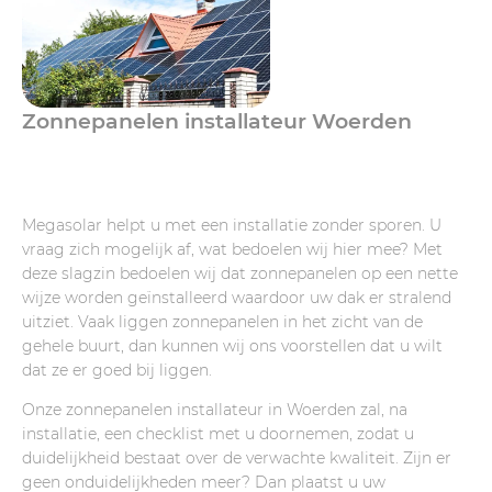
Zonnepanelen installateur Woerden
Megasolar helpt u met een installatie zonder sporen. U
vraag zich mogelijk af, wat bedoelen wij hier mee? Met
deze slagzin bedoelen wij dat zonnepanelen op een nette
wijze worden geïnstalleerd waardoor uw dak er stralend
uitziet. Vaak liggen zonnepanelen in het zicht van de
gehele buurt, dan kunnen wij ons voorstellen dat u wilt
dat ze er goed bij liggen.
Onze zonnepanelen installateur in Woerden zal, na
installatie, een checklist met u doornemen, zodat u
duidelijkheid bestaat over de verwachte kwaliteit. Zijn er
geen onduidelijkheden meer? Dan plaatst u uw