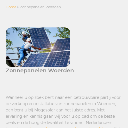
Home
>
Zonnepanelen Woerden
Zonnepanelen Woerden
Wanneer u op zoek bent naar een betrouwbare partij voor
de verkoop en installatie van zonnepanelen in Woerden,
dan bent u bij Megasolar aan het juiste adres. Met
ervaring en kennis gaan wij voor u op pad om de beste
deals en de hoogste kwaliteit te vinden! Nederlanders