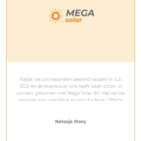
Nadat we zonnepanelen besteld hadden in Juli
2022 en de leverancier ons heeft laten zitten, in
contact gekomen met Mega Solar BV. Het eerste
gesprek was vriendelijk en erg duidelijk. Offerte
was zeer snel ontvangen. 4 weken later, terwijl
het sneeuwt stonden de 2 monteurs voor de deur
met de zonnepanelen. Hele vriendelijke mannen,
Natasja Story
die mee denken over de bekabeling en de
aanpassing in de meterkast. Hele harde werkers,