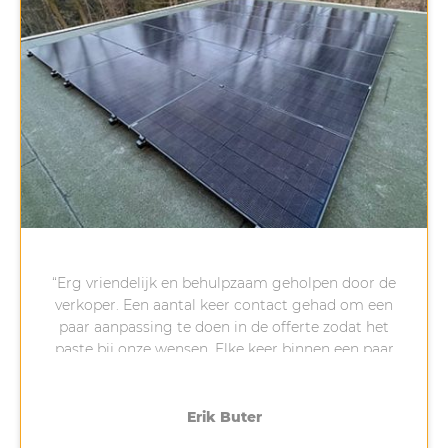
“Erg vriendelijk en behulpzaam geholpen door de
verkoper. Een aantal keer contact gehad om een
paar aanpassing te doen in de offerte zodat het
paste bij onze wensen. Elke keer binnen een paar
minuten reactie gekregen na een vraag van ons,
erg fijn. Na het aanbetalen is gelijk een afspraak
gemaakt om te installeren, 4-5 weken later.
Erik Buter
Uiteindelijk heeft dit 3 weken langer geduurd