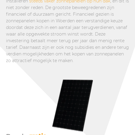
installeren
steeds vaker zonnepanelen op hun dak
, en dit is
niet zonder reden. De grootste beweegredenen zijn
financieel of duurzaam gericht. Financieel gezien is
zonnepanelen kopen in Woerden een verstandige keuze
doordat deze zich in een aantal jaar terugverdienen, vanaf
waar alle opgewekte stroom winst wordt. Deze
investering betaalt meer terug per jaar dan menig rente
tarief. Daarnaast zijn er ook nog subsidies en andere terug
verdien mogelijkheden om het kopen van zonnepanelen
zo attractief mogelijk te maken.