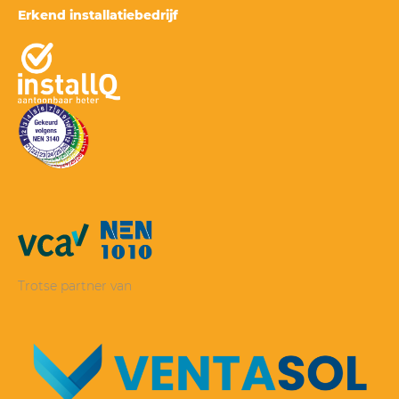
Erkend installatiebedrijf
Trotse partner van