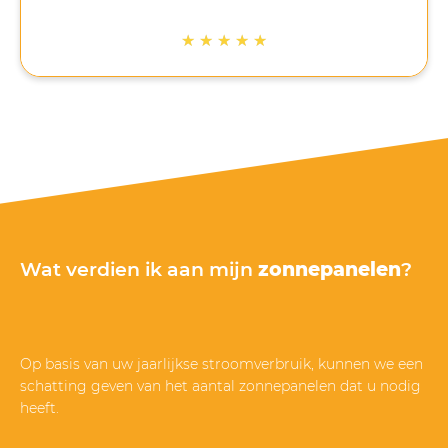
omdat het op de eerst geplande datum stormde.
Ook het installeren is netjes en volgens afspraak
★
★
★
★
★
gedaan. Bij ons op een schuin bitumen dak, waar
veel bedrijven dan afhaken. Net na de installatie
ben ik nog gebeld met de vraag of alles na wens
is verlopen. Gezien de tijd waarin het lastig is om
op korte termijn panelen te bestellen en te laten
installeren met wachttijden van soms meer dan 6
maanden, zijn de 5 sterren dik verdiend door
Mega Solar.”
Wat verdien ik aan mijn
zonnepanelen
?
Op basis van uw jaarlijkse stroomverbruik, kunnen we een
schatting geven van het aantal zonnepanelen dat u nodig
heeft.