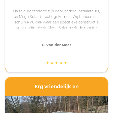
Na teleurgesteld te zijn door andere installateurs,
bij Mega Solar terecht gekomen. Wij hebben een
schuin PVC-dak waar een specifieke constructie
voor nodig bleek. Mega Solar heeft de moeite
genomen (bedankt Anton!) om uit te zoeken wat
er nodig was. Hierdoor duurde de installatie
langer dan verwacht maar uiteindelijk vorige
P. van der Meer
week geplaatst. Als er dingen mis of anders gaan
dan gepland is dat vervelend maar is
communicatie belangrijk. Dat heeft Mega Solar
★
★
★
★
★
gedaan. Contact was altijd mogelijk en vragen
werden snel beantwoord. Ik ben goed op de
hoogte gehouden van het proces. Als nu ook de
zon nog gaat schijnen komt het helemaal goed!
Erg vriendelijk en