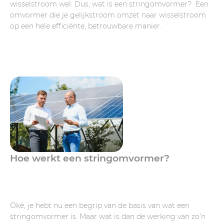
wisselstroom wel. Dus; wat is een stringomvormer? Een
omvormer die je gelijkstroom omzet naar wisselstroom
op een hele efficiënte, betrouwbare manier.
Hoe werkt een stringomvormer?
Oké, je hebt nu een begrip van de basis van wat een
stringomvormer is. Maar wat is dan de werking van zo’n