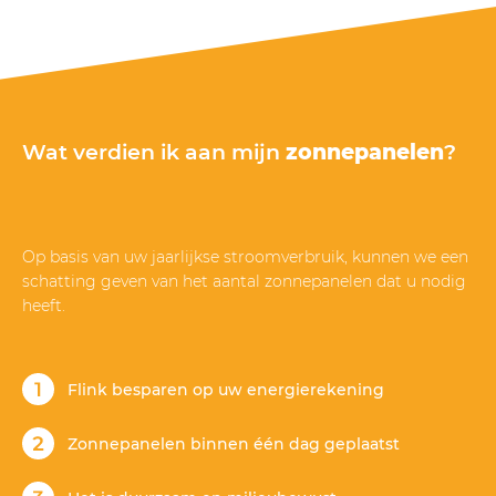
op korte termijn panelen te bestellen en te laten
installeren met wachttijden van soms meer dan 6
maanden, zijn de 5 sterren dik verdiend door
Mega Solar.”
Wat verdien ik aan mijn
zonnepanelen
?
Op basis van uw jaarlijkse stroomverbruik, kunnen we een
schatting geven van het aantal zonnepanelen dat u nodig
heeft.
Flink besparen op uw energierekening
Zonnepanelen binnen één dag geplaatst