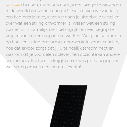
dakscan
te doen, maar ook door je een beetje te verdiepen
in de wereld van zonne-energie! Daar maken we vandaag
een beginnetje mee, want we gaan je uitgebreid vertellen
over wat een string omvormer is. Weten wat een string
vormer is, is namelijk best belangrijk om een begrip te
krijgen van hoe zonnepanelen werken. We gaan daarom in
op hoe een string omvormer doorwerkt in zonnepanelen,
hoe dat ervoor zorgt dat jij uiteindelijk stroom hebt en
waarom dit je voordelen oplevert ten opzichte van andere
omvormers. Kortom; je krijgt een onwijs goed begrip van
wat string omvormers nu precies zijn!