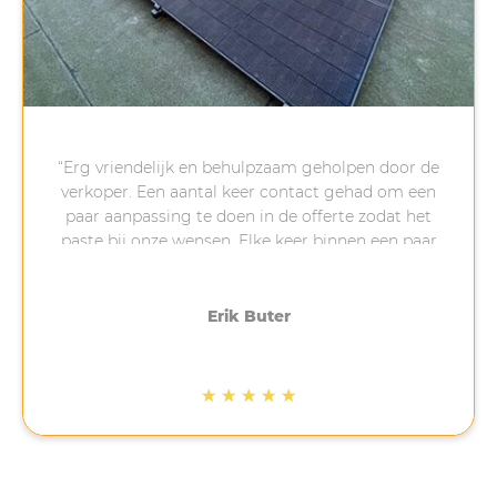
“Erg vriendelijk en behulpzaam geholpen door de
verkoper. Een aantal keer contact gehad om een
paar aanpassing te doen in de offerte zodat het
paste bij onze wensen. Elke keer binnen een paar
minuten reactie gekregen na een vraag van ons,
erg fijn. Na het aanbetalen is gelijk een afspraak
gemaakt om te installeren, 4-5 weken later.
Erik Buter
Uiteindelijk heeft dit 3 weken langer geduurd
omdat het op de eerst geplande datum stormde.
Ook het installeren is netjes en volgens afspraak
★
★
★
★
★
gedaan. Bij ons op een schuin bitumen dak, waar
veel bedrijven dan afhaken. Net na de installatie
ben ik nog gebeld met de vraag of alles na wens
is verlopen. Gezien de tijd waarin het lastig is om