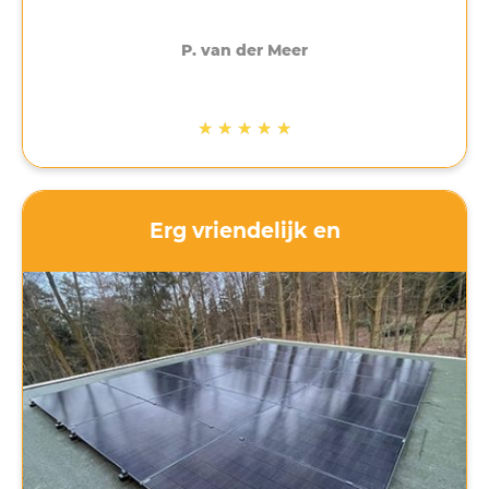
genomen (bedankt Anton!) om uit te zoeken wat
er nodig was. Hierdoor duurde de installatie
langer dan verwacht maar uiteindelijk vorige
P. van der Meer
week geplaatst. Als er dingen mis of anders gaan
dan gepland is dat vervelend maar is
communicatie belangrijk. Dat heeft Mega Solar
★
★
★
★
★
gedaan. Contact was altijd mogelijk en vragen
werden snel beantwoord. Ik ben goed op de
hoogte gehouden van het proces. Als nu ook de
zon nog gaat schijnen komt het helemaal goed!
Erg vriendelijk en