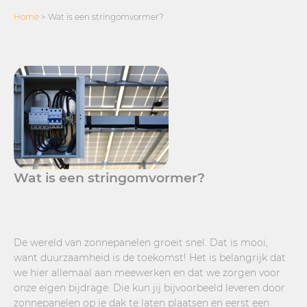
Home
>
Wat is een stringomvormer?
Wat is een stringomvormer?
De wereld van zonnepanelen groeit snel. Dat is mooi,
want duurzaamheid is de toekomst! Het is belangrijk dat
we hier allemaal aan meewerken en dat we zorgen voor
onze eigen bijdrage. Die kun jij bijvoorbeeld leveren door
zonnepanelen op je dak te laten plaatsen en eerst een