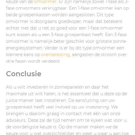
keuze van de
omvormer
. Er zijn namelijk zowel 1-fase als 3-
fase omvormers verkrijgbaar. Een 1-fase omvormer kan op
beide groepenkasten worden aangesloten. Dit type
omvormer is doorgaans goedkoper, maar dat betekent
echter niet dat u net zo goed voor een 1-fase omvormer
kunt kiezen als u een 3-fase groepenkast heeft. Een 3-fase
omvormer is namelijk beter geschikt voor grotere zonne-
energiesystemen. Verder is er bij dit type omvormer een
kleinere kans op
overbelasting
, aangezien de stroom over
drie fasen wordt verdeeld.
Conclusie
Als u wilt investeren in zonnepanelen en daar het
maximale uit wilt halen, is het essentieel dat u deze op de
juiste manier laat installeren. De aansluiting van uw
groepenkast heeft veel invloed op uw investering. We
brengen u daarom graag in contact met één van onze
adviseurs. Deze zal de tijd nemen om te kijken wat voor u
de voordeligste keuze is. Op die manier maken we de
keuze voor u wat overzichtelijker en weet u waar u aan toe