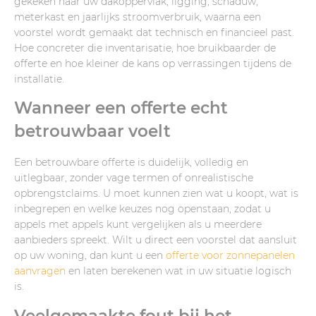
gekeken naar uw dakoppervlak, ligging, schaduw,
meterkast en jaarlijks stroomverbruik, waarna een
voorstel wordt gemaakt dat technisch en financieel past.
Hoe concreter die inventarisatie, hoe bruikbaarder de
offerte en hoe kleiner de kans op verrassingen tijdens de
installatie.
Wanneer een offerte echt
betrouwbaar voelt
Een betrouwbare offerte is duidelijk, volledig en
uitlegbaar, zonder vage termen of onrealistische
opbrengstclaims. U moet kunnen zien wat u koopt, wat is
inbegrepen en welke keuzes nog openstaan, zodat u
appels met appels kunt vergelijken als u meerdere
aanbieders spreekt. Wilt u direct een voorstel dat aansluit
op uw woning, dan kunt u een
offerte voor zonnepanelen
aanvragen
en laten berekenen wat in uw situatie logisch
is.
Veelgemaakte fout bij het