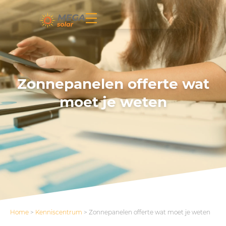
Zonnepanelen offerte wat
moet je weten
Home
>
Kenniscentrum
>
Zonnepanelen offerte wat moet je weten