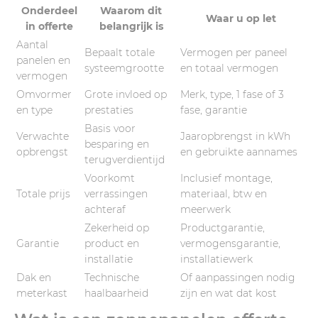
Onderdeel
Waarom dit
Waar u op let
in offerte
belangrijk is
Aantal
Bepaalt totale
Vermogen per paneel
panelen en
systeemgrootte
en totaal vermogen
vermogen
Omvormer
Grote invloed op
Merk, type, 1 fase of 3
en type
prestaties
fase, garantie
Basis voor
Verwachte
Jaaropbrengst in kWh
besparing en
opbrengst
en gebruikte aannames
terugverdientijd
Voorkomt
Inclusief montage,
Totale prijs
verrassingen
materiaal, btw en
achteraf
meerwerk
Zekerheid op
Productgarantie,
Garantie
product en
vermogensgarantie,
installatie
installatiewerk
Dak en
Technische
Of aanpassingen nodig
meterkast
haalbaarheid
zijn en wat dat kost