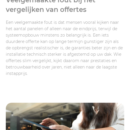
vergelijken van offertes
Een veelgemaakte fout is dat mensen vooral kijken naar
het aantal panelen of alleen naar de eindprijs, terwijl de
systeemopbouw minstens zo belangrijk is. Een iets
duurdere offerte kan op lange termijn gunstiger zijn als
de opbrengst realistischer is, de garanties beter zijn en de
installatie technisch sterker is afgestemd op uw dak. Wie
offertes slim vergelijkt, kijkt daarom naar prestaties en
betrouwbaarheid over jaren, niet alleen naar de laagste
instapprijs.