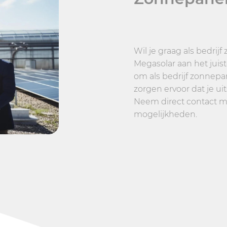
Wil je graag als bedrij
Megasolar aan het juis
om als bedrijf zonnepa
zorgen ervoor dat je u
Neem direct contact me
mogelijkheden.