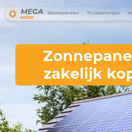
Zonnepanelen
Thuisbatterijen
P
Zonnepane
zakelijk ko