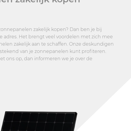
f zonnepanelen zakelijk kopen? Dan ben je bij
te adres. Het brengt veel voordelen met zich mee
nelen zakelijk aan te schaffen. Onze deskundigen
itstekend van je zonnepanelen kunt profiteren.
t ons op, dan informeren we je over de