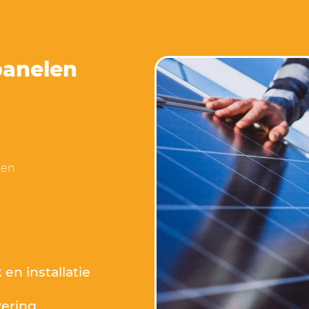
panelen
 en
l
en installatie
vering