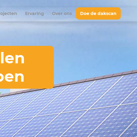
rojecten
Ervaring
Over ons
Doe de dakscan
len
pen